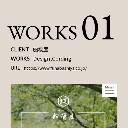
01
WORKS
船橋屋
CLIENT
Design,Cording
WORKS
URL
https://www.funabashiya.co.jp/