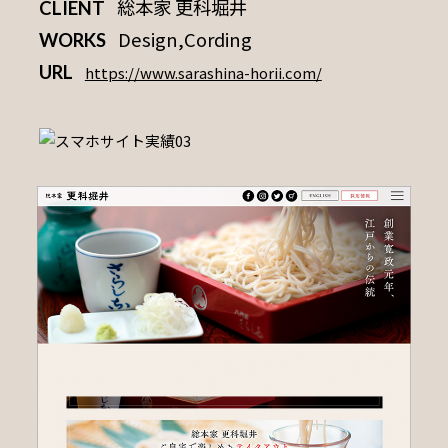
総本家 更科堀井
CLIENT
Design,Cording
WORKS
URL
https://www.sarashina-horii.com/