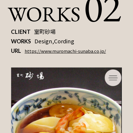
02
WORKS
室町砂場
CLIENT
Design,Cording
WORKS
URL
https://www.muromachi-sunaba.co.jp/